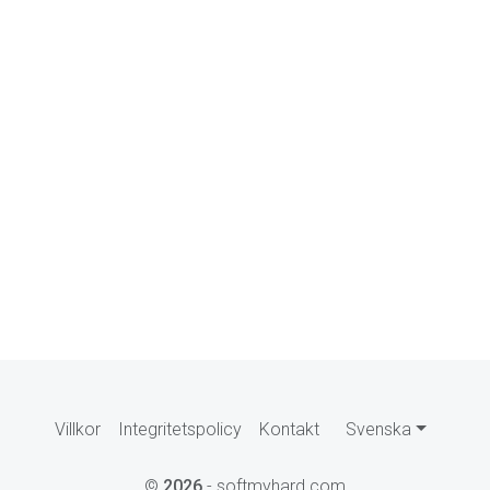
Villkor
Integritetspolicy
Kontakt
Svenska
©
2026
- softmyhard.com