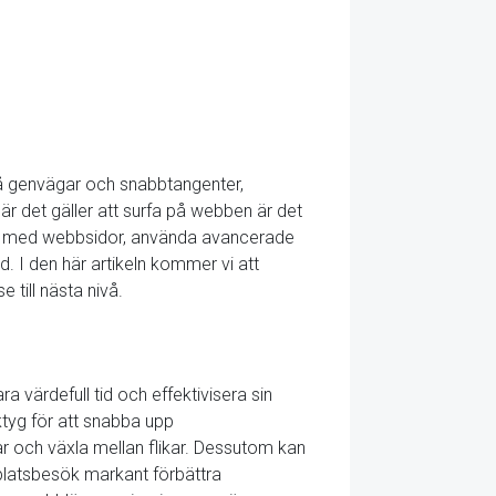
på genvägar och snabbtangenter,
När det gäller att surfa på webben är det
nen med webbsidor, använda avancerade
 I den här artikeln kommer vi att
 till nästa nivå.
ärdefull tid och effektivisera sin
ktyg för att snabba upp
kar och växla mellan flikar. Dessutom kan
platsbesök markant förbättra