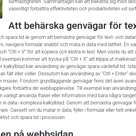
surfhastigheten. Sammantaget kan att bekanta sig med de
väsentligt förbättra effektiviteten och produktiviteten vid su
Att behärska genvägar för te
de och spara tid är genom att bemästra genvägar för text- och d
are, navigera formulär snabbt och mata in data med lätthet. En
 "Ctrl + V" för att kopiera och klistra in text. Men visste du att 
Till exempel kommer att trycka på "Ctrl + X" att klippa ut markera
er kalkylblad kan användning av genvägar spara värdefull tid. Istäl
an fält eller celler. Dessutom kan användning av "Ctrl + Enter" skic
ter musen. Förutom grundläggande genvägar finns det även avan
gare förbättra din webbupplevelse. Till exempel kan användning a
in vanligt använda fraser eller information med bara några tangen
matar in data i komplexa kalkylblad. Genom att bemästra genvägar
are. Oavsett om du matar in data, fyller i formulär eller helt en
ktivt och spara tid i processen.
onen på webbsidan