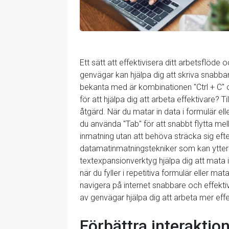
Ett sätt att effektivisera ditt arbetsflö
genvägar kan hjälpa dig att skriva snabb
bekanta med är kombinationen "Ctrl + C" och
för att hjälpa dig att arbeta effektivare? 
åtgärd. När du matar in data i formulär ell
du använda "Tab" för att snabbt flytta mell
inmatning utan att behöva sträcka sig ef
datamatinmatningstekniker som kan ytterli
textexpansionverktyg hjälpa dig att mata 
när du fyller i repetitiva formulär eller 
navigera på internet snabbare och effektiv
av genvägar hjälpa dig att arbeta mer effe
Förbättra interakti