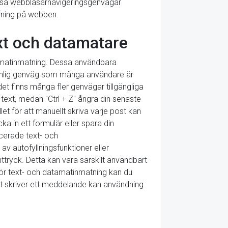
ssa webbläsarnavigeringsgenvägar
rfning på webben.
xt och datamatare
atamatinmatning. Dessa användbara
 vanlig genväg som många användare är
det finns många fler genvägar tillgängliga
d text, medan "Ctrl + Z" ångra din senaste
let för att manuellt skriva varje post kan
ka in ett formulär eller spara din
cerade text- och
v autofyllningsfunktioner eller
ttryck. Detta kan vara särskilt användbart
 för text- och datamatinmatning kan du
kelt skriver ett meddelande kan användning