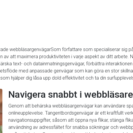
cerade webbläsargenvägarSom författare som specialiserar sig 
en av att maximera produktiviteten i varje aspekt av ditt arbete. 
härska text- och datainmatningsgenvägar, förbättra interaktio
etsflöde med anpassade genvägar som kan göra en stor skillnad.
hjälper dig låsa upp dold effektivitet och ta din surfupplevelse
Navigera snabbt i webbläsare
Genom att behärska webbläsargenvägar kan användare spara v
onlineupplevelse. Tangentbordsgenvägar är ett kraftfullt ver
navigationsuppgifter, såsom att öppna nya flikar, stänga fli
användning av adressfältet för snabba sökningar och webb