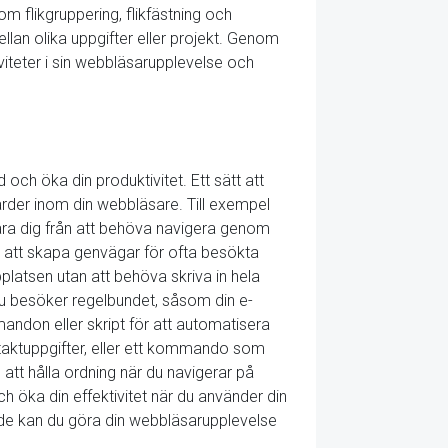
 flikgruppering, flikfästning och
llan olika uppgifter eller projekt. Genom
iteter i sin webbläsarupplevelse och
och öka din produktivitet. Ett sätt att
der inom din webbläsare. Till exempel
spara dig från att behöva navigera genom
är att skapa genvägar för ofta besökta
latsen utan att behöva skriva in hela
du besöker regelbundet, såsom din e-
don eller skript för att automatisera
ontaktuppgifter, eller ett kommando som
att hålla ordning när du navigerar på
h öka din effektivitet när du använder din
öde kan du göra din webbläsarupplevelse