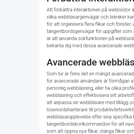
Att förbättra interaktionen på webbsidor ä
olika webbläsargenvägar och tekniker kan 
för att organisera flera flikar och fönste
tangentbordsgenvägar för uppgifter som at
är att använda sökfunktionen på webbsidor
bekanta dig med dessa avancerade webbläs
Avancerade webbläs
Som tur är finns det en mängd avancerade 
för avancerade användare är förmågan att
personlig webbläsning, eller ha olika profi
webbläsning och effektivisera sitt arbet
att anpassa sin webbläsare med tillägg och
lösenordshanterare till produktivitetsve
webbläsarupplevelse efter sina specifik
tangentbordskortkommandon för att navi
som att öppna nya flikar, stänga flikar oc