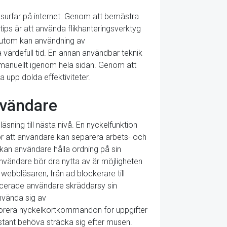
u surfar på internet. Genom att bemästra
ips är att använda flikhanteringsverktyg
essutom kan användning av
värdefull tid. En annan användbar teknik
 manuellt igenom hela sidan. Genom att
upp dolda effektiviteter.
nvändare
ning till nästa nivå. En nyckelfunktion
ör att användare kan separera arbets- och
r kan användare hålla ordning på sin
vändare bör dra nytta av är möjligheten
 webbläsaren, från ad blockerare till
ancerade användare skräddarsy sin
nvända sig av
orera nyckelkortkommandon för uppgifter
nstant behöva sträcka sig efter musen.