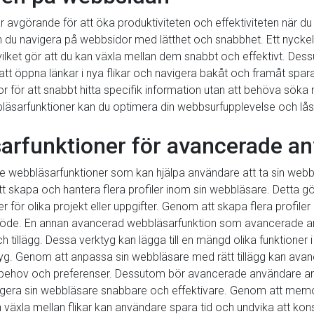
r avgörande för att öka produktiviteten och effektiviteten när d
du navigera på webbsidor med lätthet och snabbhet. Ett nyckelt
r, vilket gör att du kan växla mellan dem snabbt och effektivt. D
t öppna länkar i nya flikar och navigera bakåt och framåt spara 
 för att snabbt hitta specifik information utan att behöva söka
arfunktioner kan du optimera din webbsurfupplevelse och låsa 
arfunktioner för avancerade a
webbläsarfunktioner som kan hjälpa användare att ta sin webbläs
 skapa och hantera flera profiler inom sin webbläsare. Detta g
ler för olika projekt eller uppgifter. Genom att skapa flera profile
sflöde. En annan avancerad webbläsarfunktion som avancerade an
 tillägg. Dessa verktyg kan lägga till en mängd olika funktioner i
rktyg. Genom att anpassa sin webbläsare med rätt tillägg kan av
a behov och preferenser. Dessutom bör avancerade användare a
gera sin webbläsare snabbare och effektivare. Genom att mem
h växla mellan flikar kan användare spara tid och undvika att ko