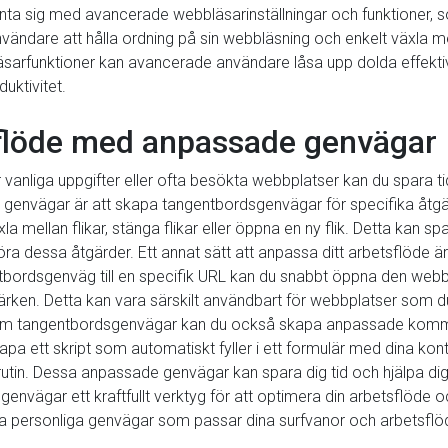
a sig med avancerade webbläsarinställningar och funktioner, som
användare att hålla ordning på sin webbläsning och enkelt växla me
sarfunktioner kan avancerade användare låsa upp dolda effektiv
uktivitet.
sflöde med anpassade genvägar
nliga uppgifter eller ofta besökta webbplatser kan du spara tid 
genvägar är att skapa tangentbordsgenvägar för specifika åtgär
a mellan flikar, stänga flikar eller öppna en ny flik. Detta kan 
tföra dessa åtgärder. Ett annat sätt att anpassa ditt arbetsflöde 
tbordsgenväg till en specifik URL kan du snabbt öppna den webbp
märken. Detta kan vara särskilt användbart för webbplatser som 
rutom tangentbordsgenvägar kan du också skapa anpassade komman
skapa ett skript som automatiskt fyller i ett formulär med dina k
rutin. Dessa anpassade genvägar kan spara dig tid och hjälpa dig 
vägar ett kraftfullt verktyg för att optimera din arbetsflöde oc
pa personliga genvägar som passar dina surfvanor och arbetsfl