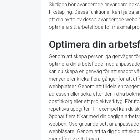
Slutligen bör avancerade användare bekant
flikstapling. Dessa funktioner kan hjälpa 
att dra nytta av dessa avancerade webblä
optimera sitt arbetsflöde för maximal prod
Optimera din arbet
Genom att skapa personliga genvägar för va
optimera din arbetsflöde med anpassade 
kan du skapa en genväg för att snabbt växl
menyer eller klicka flera gånger för att u
webbplatser. Genom att tilldela en tangen
adressen eller söka efter den i dina bok
postinkorg eller ett projektverktyg. Fö
repetitiva uppgifter. Till exempel kan du 
öppnar flera flikar med din dagliga arbets
webben. Övergripande sett är anpassade gen
webbläsare. Genom att ta dig tid att ska
mer effektiv och trevlig.